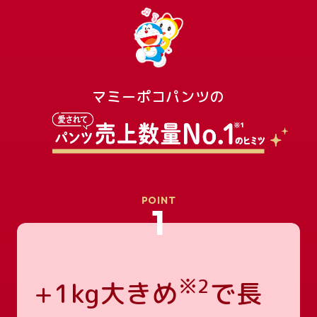
マミーポコパンツの
POINT
1
※2
+1kg大きめ
で長