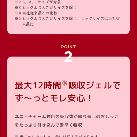
※2
S、M、Lサイズが対象
※3
ビッグより大きいサイズを除く
※4
当社従来品との比較
※5
ビッグより大きいサイズを除く。ビッグサイズは当社従
来品比
POINT
2
※
最大12時間
吸収ジェルで
ず～っとモレ安心！
ユニ・チャーム独自の吸収体が繰り返しのおしっこ
をたっぷり引き込んで素早く吸収
※
赤ちゃんのおしっこ量には個人差があります。