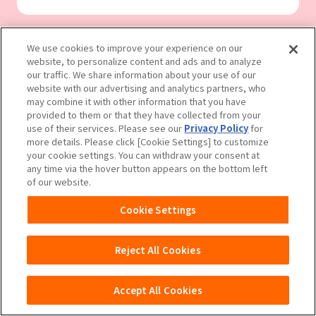
We use cookies to improve your experience on our
website, to personalize content and ads and to analyze
our traffic. We share information about your use of our
website with our advertising and analytics partners, who
may combine it with other information that you have
provided to them or that they have collected from your
use of their services. Please see our
Privacy Policy
for
more details. Please click [Cookie Settings] to customize
your cookie settings. You can withdraw your consent at
any time via the hover button appears on the bottom left
of our website.
Cookie Settings
Reject All Cookies
マミーポコパンツ
Accept All Cookies