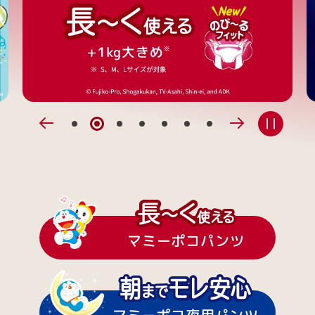
1
2
3
4
5
6
7
前
次
へ
へ
マミーポコパンツ
マミーポコ夜用パンツ