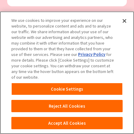
We use cookies to improve your experience on our
website, to personalize content and ads and to analyze
our traffic. We share information about your use of our
website with our advertising and analytics partners, who
may combine it with other information that you have
provided to them or that they have collected from your
use of their services. Please see our
Privacy Policy
for
more details. Please click [Cookie Settings] to customize
your cookie settings. You can withdraw your consent at
any time via the hover button appears on the bottom left
of our website.
Cookie Settings
Reject All Cookies
マミーポコパンツ
Accept All Cookies