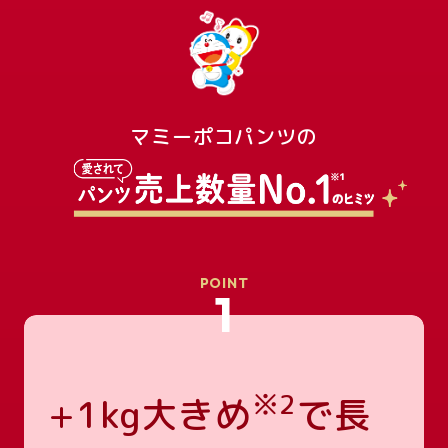
マミーポコパンツの
POINT
1
※2
+1kg大きめ
で長