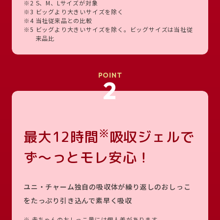
※2
S、M、Lサイズが対象
※3
ビッグより大きいサイズを除く
※4
当社従来品との比較
※5
ビッグより大きいサイズを除く。ビッグサイズは当社従
来品比
POINT
2
※
最大12時間
吸収ジェルで
ず～っとモレ安心！
ユニ・チャーム独自の吸収体が繰り返しのおしっこ
をたっぷり引き込んで素早く吸収
※
赤ちゃんのおしっこ量には個人差があります。