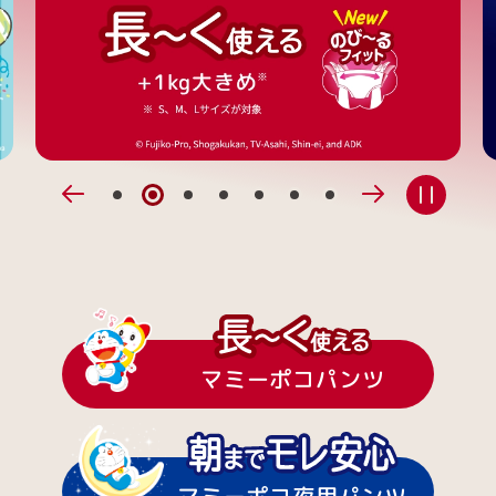
1
2
3
4
5
6
7
前
次
へ
へ
マミーポコパンツ
マミーポコ夜用パンツ